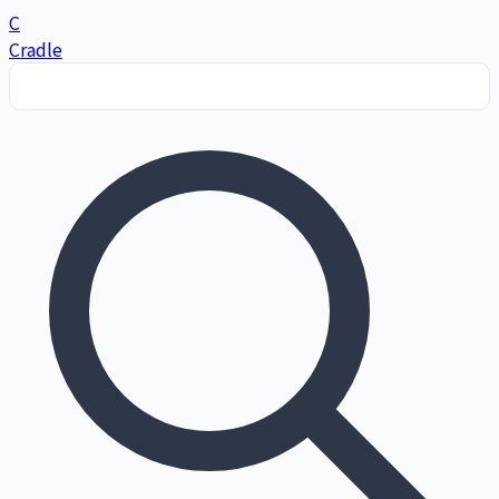
C
Cradle