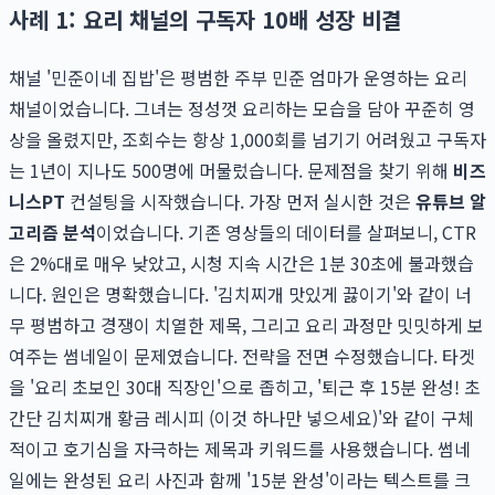
사례 1: 요리 채널의 구독자 10배 성장 비결
채널 '민준이네 집밥'은 평범한 주부 민준 엄마가 운영하는 요리
채널이었습니다. 그녀는 정성껏 요리하는 모습을 담아 꾸준히 영
상을 올렸지만, 조회수는 항상 1,000회를 넘기기 어려웠고 구독자
는 1년이 지나도 500명에 머물렀습니다. 문제점을 찾기 위해
비즈
니스PT
컨설팅을 시작했습니다. 가장 먼저 실시한 것은
유튜브 알
고리즘 분석
이었습니다. 기존 영상들의 데이터를 살펴보니, CTR
은 2%대로 매우 낮았고, 시청 지속 시간은 1분 30초에 불과했습
니다. 원인은 명확했습니다. '김치찌개 맛있게 끓이기'와 같이 너
무 평범하고 경쟁이 치열한 제목, 그리고 요리 과정만 밋밋하게 보
여주는 썸네일이 문제였습니다. 전략을 전면 수정했습니다. 타겟
을 '요리 초보인 30대 직장인'으로 좁히고, '퇴근 후 15분 완성! 초
간단 김치찌개 황금 레시피 (이것 하나만 넣으세요)'와 같이 구체
적이고 호기심을 자극하는 제목과 키워드를 사용했습니다. 썸네
일에는 완성된 요리 사진과 함께 '15분 완성'이라는 텍스트를 크