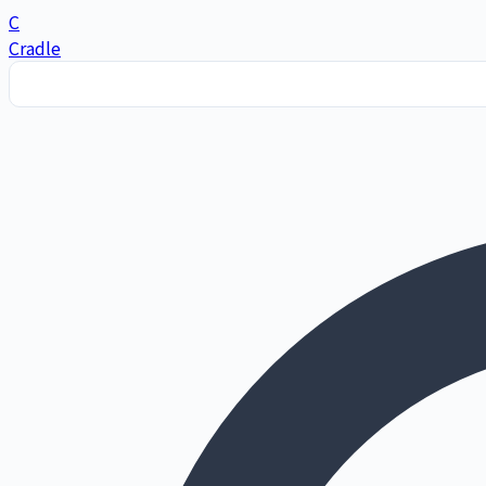
C
Cradle