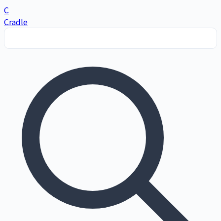
C
Cradle