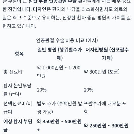
한 부담이 큰
일산 무릎 인공관절 수술
환자들에게 이는 매우 중요
한 장점입니다.
더자인
은 환자의 부담을 최소화하면서도 의료의
질은 최고 수준으로 유지하는, 진정한 환자 중심 병원의 가치를 실
현하고 있습니다.
인공관절 수술 비용 비교 (예시)
일반 병원 (행위별수가
더자인병원 (신포괄수
항목
제)
가제)
약 1,000만원 ~ 1,200
총 진료비
약 800만원 (포괄)
만원
환자 본인부담
20%
20%
률 (급여)
선택진료비/비
별도 추가 (수백만원 발
포괄수가에 대부분 포
급여
생 가능)
함
예상 환자 부담
약 350만원 ~ 500만원
약 250만원 ~ 300만원
금
+