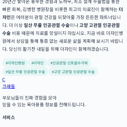
20년간 쌓아온 풍부한 경험과 노하우, 최소 절개 수술법을 통한
빠른 회복, 김병헌 병원장을 비롯한 최고의 의료진이 함께하는
더
자인
은 여러분의 관절 건강을 되찾아줄 가장 든든한 파트너입니
다. 더 이상
일산 무릎 인공관절 수술
이나
고양 고관절 인공관절
수술
비용 때문에 치료를 망설이지 마십시오. 지금 바로 더자인병
원에서 상담을 통해 통증 없는 새로운 삶을 계획해 보시기 바랍니
다. 당신의 활기찬 내일을 위해 더자인이 함께하겠습니다.
#
더자인병원
#
더자인
#
인공관절 신포괄수가제
#
일산 무릎 인공관절 수술
#
고양 고관절 인공관절 수술
C
크래들
부모님들의 진짜 경험을 모아
믿을 수 있는 육아용품 정보를 전해드립니다.
서비스