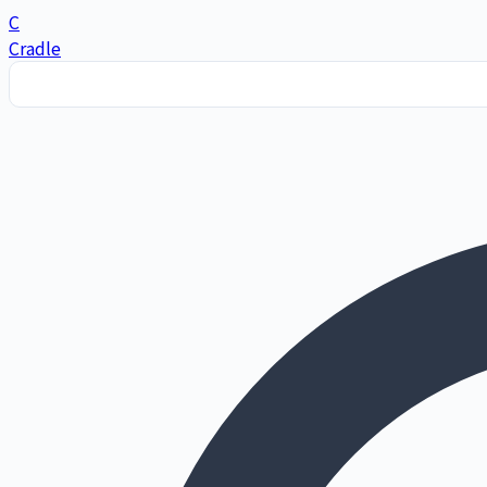
C
Cradle