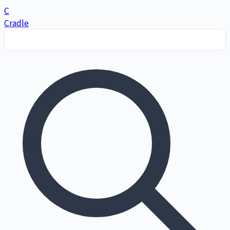
C
Cradle