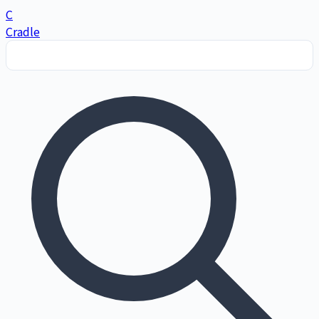
C
Cradle