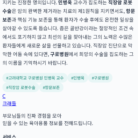
지키는 진정한 명의입니다.
민병욱
교수가 집도하는
직장암 로봇
수술
은 암의 완벽한 제거라는 치료의 제1원칙을 지키면서도,
항문
보존
과 핵심 기능 보존을 통해 환자가 수술 후에도 온전한 일상을
살아갈 수 있도록 돕습니다. 좁은 골반강이라는 절망적인 조건 속
에서도 포기하지 않고 최선의 길을 찾아내는 그의 노력은 수많은
환자들에게 새로운 삶을 선물하고 있습니다. 직장암 진단으로 막
막한 어둠 속에 있다면,
구로병원
에서 희망의 수술을 집도하는 그
의 이름을 기억하시기 바랍니다.
#
고려대학교 구로병원 민병욱 교수
#
민병욱
#
구로병원
#
직장암 로봇수술
#
항문보존
C
크래들
부모님들의 진짜 경험을 모아
믿을 수 있는 육아용품 정보를 전해드립니다.
서비스