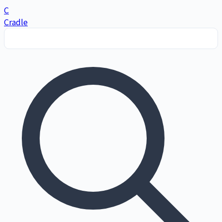
C
Cradle