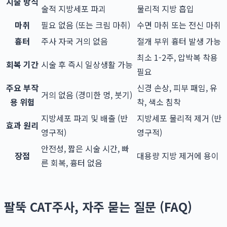
시술 방식
술적 지방세포 파괴
물리적 지방 흡입
마취
필요 없음 (또는 크림 마취)
수면 마취 또는 전신 마취
흉터
주사 자국 거의 없음
절개 부위 흉터 발생 가능
최소 1-2주, 압박복 착용
회복 기간
시술 후 즉시 일상생활 가능
필요
주요 부작
신경 손상, 피부 패임, 유
거의 없음 (경미한 멍, 붓기)
용 위험
착, 색소 침착
지방세포 파괴 및 배출 (반
지방세포 물리적 제거 (반
효과 원리
영구적)
영구적)
안전성, 짧은 시술 시간, 빠
장점
대용량 지방 제거에 용이
른 회복, 흉터 없음
팔뚝 CAT주사, 자주 묻는 질문 (FAQ)