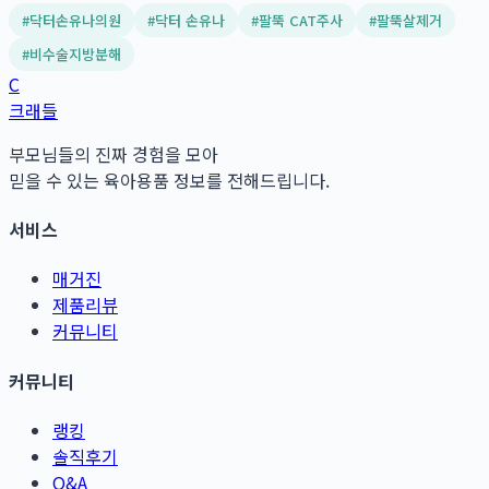
#
닥터손유나의원
#
닥터 손유나
#
팔뚝 CAT주사
#
팔뚝살제거
#
비수술지방분해
C
크래들
부모님들의 진짜 경험을 모아
믿을 수 있는 육아용품 정보를 전해드립니다.
서비스
매거진
제품리뷰
커뮤니티
커뮤니티
랭킹
솔직후기
Q&A