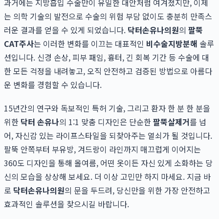
과거에는 지방흡입 수술만이 유일한 대안처럼 여겨졌지만, 이제
는 의학 기술의 발전으로 수술의 위험 부담 없이도 충분히 만족스
러운 결과를 얻을 수 있게 되었습니다.
닥터손유나의원
의
팔뚝
CAT주사
는 이러한 변화를 이끄는 대표적인
비수술지방분해
솔루
션입니다. 신경 손상, 피부 패임, 흉터, 긴 회복 기간 등 수술에 대
한 모든 걱정을 내려놓고, 오직 안전하고 검증된 방법으로 아름다
운 변화를 경험할 수 있습니다.
15년간의 연구와 독보적인 특허 기술, 그리고 환자 한 분 한 분을
위한
닥터 손유나
의 1:1 맞춤 디자인은 단순한
팔뚝살제거
를 넘
어, 자신감 있는 라이프스타일을 되찾아주는 열쇠가 될 것입니다.
팔뚝 안쪽부터 부유방, 겨드랑이 라인까지 매끄럽게 이어지는
360도 디자인을 통해 올여름, 어떤 옷이든 자신 있게 소화하는 당
신의 모습을 상상해 보세요. 더 이상 고민만 하지 마세요. 지금 바
로
닥터손유나의원
의 문을 두드려, 당신만을 위한 가장 안전하고
효과적인 솔루션을 찾으시길 바랍니다.