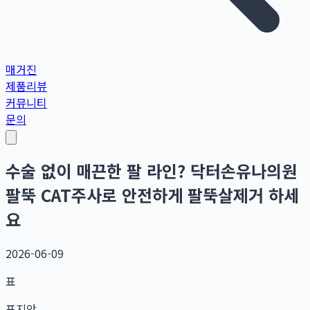
매거진
제품리뷰
커뮤니티
문의
수술 없이 매끈한 팔 라인? 닥터손유나의원
팔뚝 CAT주사로 안전하게 팔뚝살제거 하세
요
2026-06-09
표
표지안