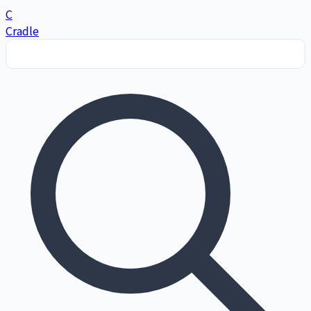
C
Cradle