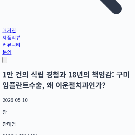
매거진
제품리뷰
커뮤니티
문의
1만 건의 식립 경험과 18년의 책임감: 구미
임플란트수술, 왜 이운철치과인가?
2026-05-10
장
장태영