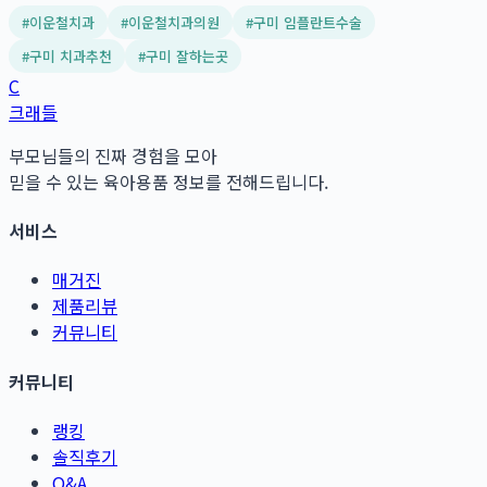
#
이운철치과
#
이운철치과의원
#
구미 임플란트수술
#
구미 치과추천
#
구미 잘하는곳
C
크래들
부모님들의 진짜 경험을 모아
믿을 수 있는 육아용품 정보를 전해드립니다.
서비스
매거진
제품리뷰
커뮤니티
커뮤니티
랭킹
솔직후기
Q&A