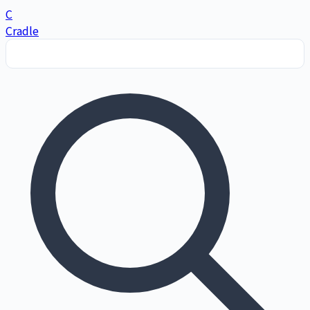
C
Cradle