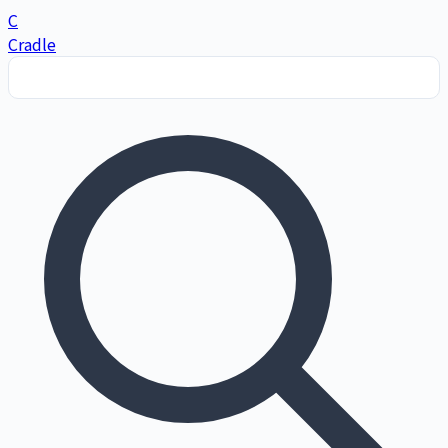
C
Cradle