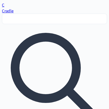
C
Cradle