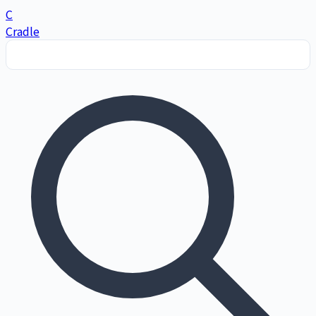
C
Cradle