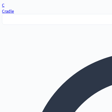
C
Cradle