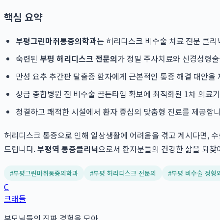
핵심 요약
부평그린마취통증의학과
는 허리디스크 비수술 치료 전문 클리
숙련된
부평 허리디스크 전문의
가 정밀 주사치료와 신경성형술
만성 요추 추간판 탈출증 환자에게 근본적인 통증 해결 대안을
상급 종합병원 전 비수술 골든타임 확보에 최적화된 1차 의료
청결하고 쾌적한 시설에서 환자 중심의 맞춤형 진료를 제공합니
허리디스크 통증으로 인해 일상생활에 어려움을 겪고 계시다면, 수
드립니다.
부평역 통증클리닉
으로서 환자분들의 건강한 삶을 되찾아
#
부평그린마취통증의학과
#
부평 허리디스크 전문의
#
부평 비수술 정형
C
크래들
부모님들의 진짜 경험을 모아