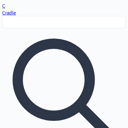
C
Cradle