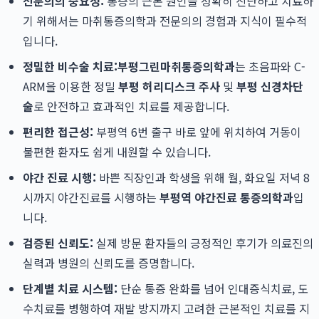
전문의의 중요성:
통증의 근본 원인을 정확히 진단하고 치료하
기 위해서는 마취통증의학과 전문의의 경험과 지식이 필수적
입니다.
정밀한 비수술 치료:
부평그린마취통증의학과
는 초음파와 C-
ARM을 이용한 정밀
부평 허리디스크 주사
및
부평 신경차단
술
로 안전하고 효과적인 치료를 제공합니다.
편리한 접근성:
부평역 6번 출구 바로 앞에 위치하여 거동이
불편한 환자도 쉽게 내원할 수 있습니다.
야간 진료 시행:
바쁜 직장인과 학생을 위해 월, 화요일 저녁 8
시까지 야간진료를 시행하는
부평역 야간진료 통증의학과
입
니다.
검증된 신뢰도:
실제 방문 환자들의 긍정적인 후기가 의료진의
실력과 병원의 신뢰도를 증명합니다.
단계별 치료 시스템:
단순 통증 완화를 넘어 인대증식치료, 도
수치료를 병행하여 재발 방지까지 고려한 근본적인 치료를 지