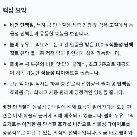
핵심 요약
비건 단백질
, 특히 콩 단백질은 체중 감량 및 식욕 조절에서 동
물성 단백질과 동등한 효능을 보입니다.
볼비
두유 그릭요거트는 비건 인증을 받은 100%
식물성 단백
질
로 유당 불내증 걱정 없이 편안하게 섭취 가능합니다.
볼비
는 콩 특유의 비린 맛 없이 클래식, 초코 2종으로 제공되
어 지속 가능한
식물성 다이어트
를 돕습니다.
고단백 아침 식사는 하루 총 칼로리 섭취량을 줄여
콩 단백질
효과
를 극대화하고 체중 관리에 긍정적인 영향을 줍니다.
비건 단백질
이 동물성 단백질에 비해 효능이 떨어진다는 오랜 편
견은 이제 학술적 근거에 의해 해소되고 있습니다.
볼비
두유 그릭
요거트는 이러한
콩 단백질 효과
를 바탕으로
식물성 다이어트
를
성공적으로 이끌 수 있는 최적의 선택지입니다. 지금 바로
볼비
와