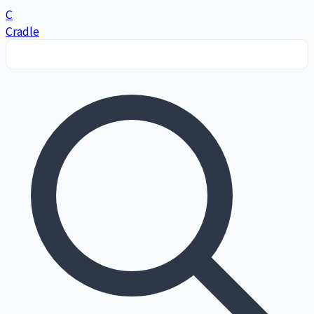
C
Cradle